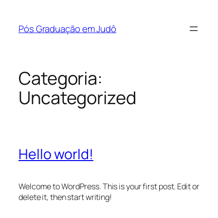
Pular
para
Pós Graduação em Judô
o
conteúdo
Categoria:
Uncategorized
Hello world!
Welcome to WordPress. This is your first post. Edit or
delete it, then start writing!