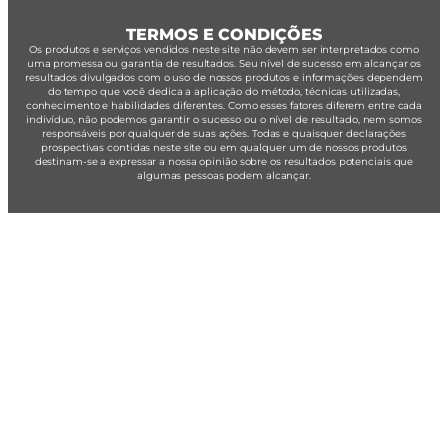
TERMOS E CONDIÇÕES
Os produtos e serviços vendidos neste site não devem ser interpretados como
uma promessa ou garantia de resultados. Seu nível de sucesso em alcançar os
resultados divulgados com o uso de nossos produtos e informações dependem
do tempo que você dedica a aplicação do método, técnicas utilizadas,
conhecimento e habilidades diferentes. Como esses fatores diferem entre cada
indivíduo, não podemos garantir o sucesso ou o nível de resultado, nem somos
responsáveis por qualquer de suas ações. Todas e quaisquer declarações
prospectivas contidas neste site ou em qualquer um de nossos produtos
destinam-se a expressar a nossa opinião sobre os resultados potenciais que
algumas pessoas podem alcançar.