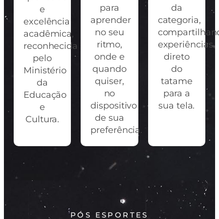
para
da
e
aprender
categoria,
excelência
no seu
compartilhan
acadêmica,
ritmo,
experiências
reconhecida
onde e
direto
pelo
quando
do
Ministério
quiser,
tatame
da
no
para a
Educação
dispositivo
sua tela.
e
de sua
Cultura.
preferência.
PÓS ESPORTES