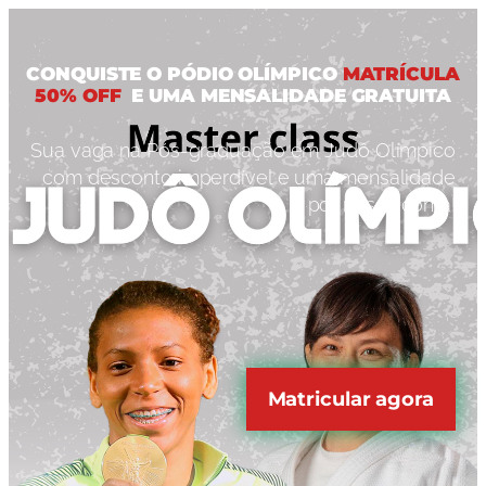
CONQUISTE O PÓDIO OLÍMPICO
MATRÍCULA
50% OFF
E UMA MENSALIDADE GRATUITA
Sua vaga na Pós-graduação em Judô Olímpico
com desconto imperdível e uma mensalidade
por nossa conta!
Matricular agora