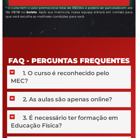
* O curso tem o valor promocional total de R$3.564 e poderá ser parcelado em até
18x R$198 no
boleto
. Após sua matrícula, nossa equipe entrará em contato para
que você escolha as melhores condições para você.
FAQ - PERGUNTAS FREQUENTES
1. O curso é reconhecido pelo
MEC?
2. As aulas são apenas online?
3. É necessário ter formação em
Educação Física?